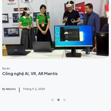
Dự án
D
Công nghệ AI, VR, AR Mantis
By
Mantis
Tháng 5 2, 2025
B